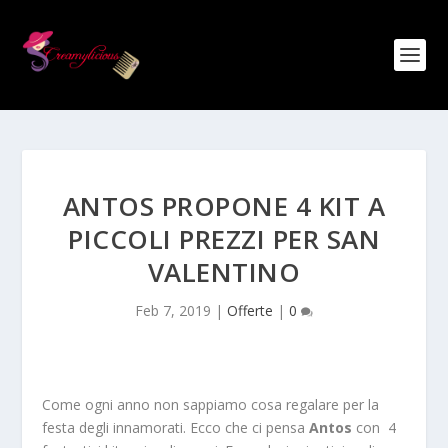
ANTOS PROPONE 4 KIT A
PICCOLI PREZZI PER SAN
VALENTINO
Feb 7, 2019
|
Offerte
|
0
Come ogni anno non sappiamo cosa regalare per la
festa degli innamorati. Ecco che ci pensa
Antos
con 4