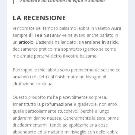
Fondente da commercio Equo e Solidale.
LA RECENSIONE
Vi ricordate del famoso balsamo labbra in vasetto
Aura
sempre
di Tea Natura
? Ve ne avevo anche parlato in
un
articolo
. L’azienda ha lanciato la
versione in stick
,
decisamente pratico ma sopratutto igienico se come
me amate portarvi dietro il vostro balsamo.
Purtroppo le mie labbra sono perennemente secche ed
amando i rossetti dal finish matte ho bisogno di
idratazione continua.
Questo prodotto mi ha piacevolmente sorpresa.
Innanzitutto la
profumazione
è gradevole, non amo
quelle particolarmente stucchevoli perchè a lungo
andare mi danno nausea. Generalmente la sera, prima
di addormentarmi, tendo ad applicarne una dose
abbondante ed al mattino mi risveglio con delle labbra