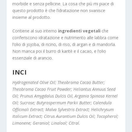
morbide e senza pellicine. La cosa che più mi piace di
questo prodotto è che l’idratazione non svanisce
insieme al prodotto.
Contiene al suo interno
ingredienti vegetali
che
conferiscono idratazione e nutrimento alle labbra come
l’olio di jojoba, di ricino, di riso, di argan e di mandorla.
Non manca poi il burro di karitè e il cacao, e l’olio
essenziale di arancio.
INCI
Hydrogenated Olive Oil; Theobroma Cacao Butter;
Theobroma Cacao Fruit Powder; Heliantus Annuus Seed
Oil; Prunus Amygdalus Dulcis Oil, Argania Spinosa Kernel
Oil; Sucrose; Butyrospermum Parkii Butter; Calendula
Officinali Extract; Malva Sylvestris Extract; Helichrysum
Italicum Extract; Citrus Aurantium Dulcis Oil; Tocopherol;
Limonene; Geraniol; Linalool; Citral.