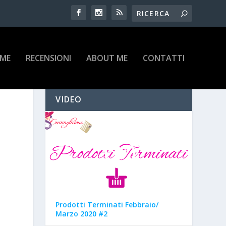
IME
RECENSIONI
ABOUT ME
CONTATTI
VIDEO
Prodotti Terminati Febbraio/
Marzo 2020 #2