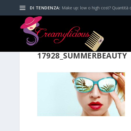
DI TENDENZA:
Make up: low o high cost? Quantità o
17928_SUMMERBEAUTY