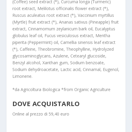
(Coffee) seed extract (*), Curcuma longa (Turmeric)
root extract, Melilotus officinalis flower extract (*),
Ruscus aculeatus root extract (*), Vaccinium myrtillus
(Myrtle) fruit extract (*), Ananas sativus (Pineapple) fruit
extract, Cinnamomum zeylanicum bark oil, Eucalyptus
globulus leaf oil, Fucus vesiculosus extract, Mentha
piperita (Peppermint) oil, Camellia sinensis leaf extract
(*), Caffeine, Theobromine, Theophylline, Hydrolyzed
glycosaminoglycans, Azulene, Cetearyl glucoside,
Benzyl alcohol, Xanthan gum, Sodium benzoate,
Sodium dehydroacetate, Lactic acid, Cinnamal, Eugenol,
Limonene.
*da Agricoltura Biologica *from Organic Agriculture
DOVE ACQUISTARLO
Online al prezzo di 59,40 euro