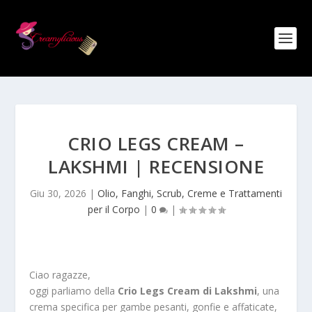
CRIO LEGS CREAM –
LAKSHMI | RECENSIONE
Giu 30, 2026
|
Olio, Fanghi, Scrub, Creme e Trattamenti
per il Corpo
|
0
|
Ciao ragazze,
oggi parliamo della
Crio Legs Cream di Lakshmi
, una
crema specifica per gambe pesanti, gonfie e affaticate,