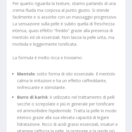
Per quanto riguarda la texture, stiamo parlando di una
crema fluida ma corposa al punto giusto. Si stende
facilmente e si assorbe con un massaggio progressivo.
La sensazione sulla pelle è subito quella di freschezza
intensa, quasi effetto “freddo” grazie alla presenza di
mentolo ed oli essenziali. Non lascia la pelle unta, ma
morbida e leggermente tonificata.
La formula è molto ricca e troviamo:
Mentolo
: sotto forma di olio essenziale. Il mentolo
calma le irritazioni e ha un effetto raffreddante,
rinfrescante e stimolante.
Burro di karitè
: è utilizzato nel trattamento di pelli
secche o screpolate e più in generale per tonificare
ed ammorbidire l’epidermide. Tratta la pelle in modo
intenso grazie alla sua elevata capacità di legare
l’idratazione. Ricco di acidi grassi essenziali, insaturi e
vitamine rafforza la pelle, la protegge e la rende più