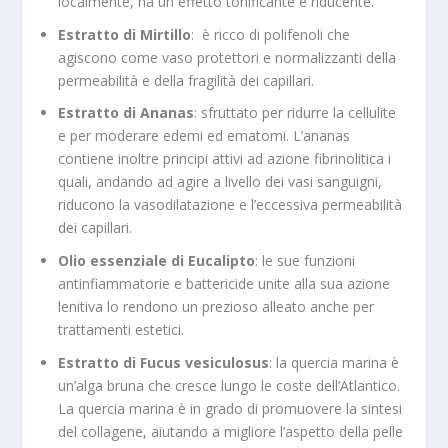
localmente, ha un effetto tonificante e riducente.
Estratto di Mirtillo
: è ricco di polifenoli che
agiscono come vaso protettori e normalizzanti della
permeabilità e della fragilità dei capillari.
Estratto di Ananas
: sfruttato per ridurre la cellulite
e per moderare edemi ed ematomi. L’ananas
contiene inoltre principi attivi ad azione fibrinolitica i
quali, andando ad agire a livello dei vasi sanguigni,
riducono la vasodilatazione e l’eccessiva permeabilità
dei capillari.
Olio essenziale di Eucalipto
: le sue funzioni
antinfiammatorie e battericide unite alla sua azione
lenitiva lo rendono un prezioso alleato anche per
trattamenti estetici.
Estratto di Fucus vesiculosus
: la quercia marina è
un’alga bruna che cresce lungo le coste dell’Atlantico.
La quercia marina è in grado di promuovere la sintesi
del collagene, aiutando a migliore l’aspetto della pelle