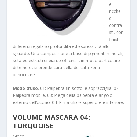
e
ricche
di
contra
sti, con
finish
differenti regalano profondità ed espressività allo
sguardo. Una composizione a base di pigmenti minerali,
seta ed estratti di piante officinali, in modo particolare
di tè nero, si prende cura della delicata zona
perioculare.
Modo d’uso
. 01: Palpebra fin sotto le sopracciglia. 02:
Palpebra mobile. 03: Piega della palpebra e angolo
esterno dell’occhio. 04: Rima ciliare superiore e inferiore.
VOLUME MASCARA 04:
TURQUOISE
Gioco