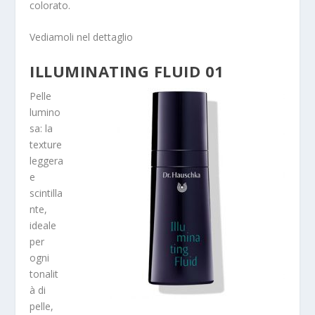
colorato.
Vediamoli nel dettaglio
ILLUMINATING FLUID 01
Pelle
lumino
sa: la
texture
leggera
e
scintilla
nte,
ideale
per
ogni
tonalit
à di
pelle,