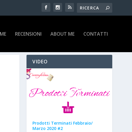
IME
RECENSIONI
ABOUT ME
CONTATTI
VIDEO
Prodotti Terminati Febbraio/
Marzo 2020 #2