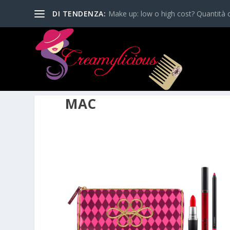
DI TENDENZA:
Make up: low o high cost? Quantità o
MAC