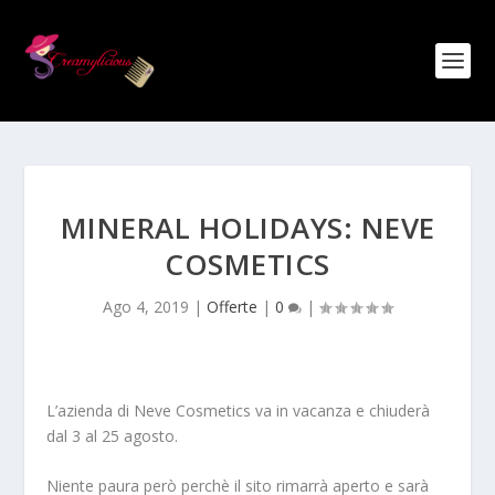
MINERAL HOLIDAYS: NEVE
COSMETICS
Ago 4, 2019
|
Offerte
|
0
|
L’azienda di Neve Cosmetics va in vacanza e chiuderà
dal 3 al 25 agosto.
Niente paura però perchè il sito rimarrà aperto e sarà