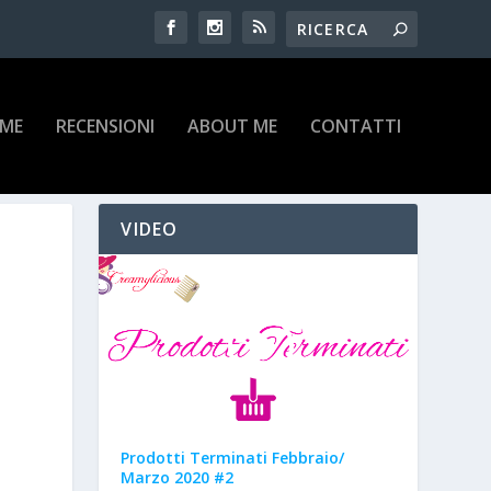
IME
RECENSIONI
ABOUT ME
CONTATTI
VIDEO
Prodotti Terminati Febbraio/
Marzo 2020 #2