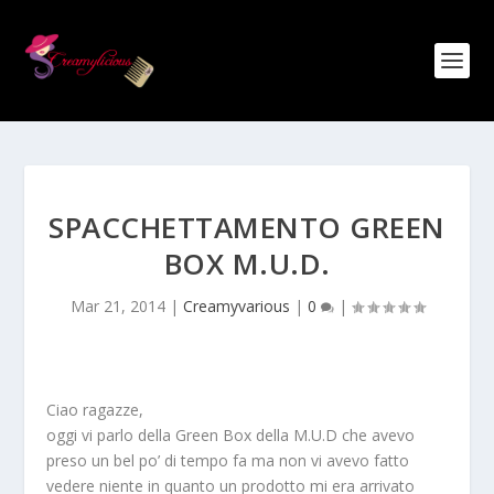
SPACCHETTAMENTO GREEN
BOX M.U.D.
Mar 21, 2014
|
Creamyvarious
|
0
|
Ciao ragazze,
oggi vi parlo della Green Box della M.U.D che avevo
preso un bel po’ di tempo fa ma non vi avevo fatto
vedere niente in quanto un prodotto mi era arrivato