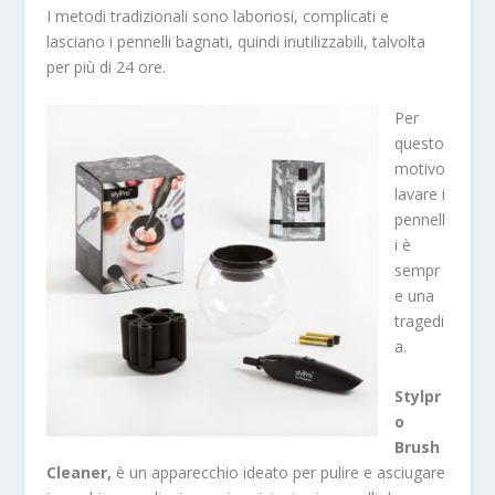
I metodi tradizionali sono laboriosi, complicati e
lasciano i pennelli bagnati, quindi inutilizzabili, talvolta
per più di 24 ore.
Per
questo
motivo
lavare i
pennell
i è
sempr
e una
tragedi
a.
Stylpr
o
Brush
Cleaner,
è un apparecchio ideato per pulire e asciugare