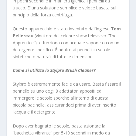
in pochi secondi e in maniera igienica i pennelli da
trucco. E’ una soluzione semplice e veloce basata sul
principio della forza centrifuga.
Questo apparecchio è stato inventato dall’inglese
Tom
Pellereau
(vincitore del celebre show televisivo “The
Apprentice”), e funziona con acqua e sapone o con un
detergente specifico. È adatto ai pennelli in setole
sintetiche o naturali di tutte le dimensioni.
Come si utilizza lo Stylpro Brush Cleaner?
Stylpro è estremamente facile da usare. Basta fissare il
pennello su uno degli 8 adattatori appositi ed
immergere le setole sporche all’interno di questa
piccola bacinella, assicurandoci prima di aver inserito
l’acqua e il detergente.
Dopo aver bagnato le setole, basta azionare la
“bacchetta vibrante” per 5-10 secondi in modo da