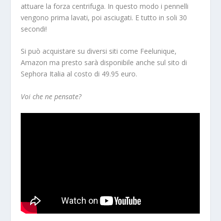
attuare la forza centrifuga. In questo modo i pennelli
vengono prima lavati, poi asciugati. E tutto in soli 30
secondi!
Si può acquistare su diversi siti come Feelunique,
Amazon ma presto sarà disponibile anche sul sito di
Sephora Italia al costo di 49.95 euro.
Voi che ne pensate?