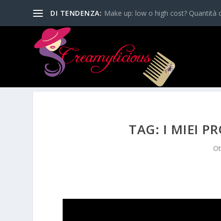
DI TENDENZA:
Make up: low o high cost? Quantità o
TAG: I MIEI 
Ot