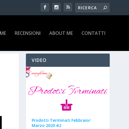
IME
RECENSIONI
ABOUT ME
CONTATTI
VIDEO
Prodotti Terminati Febbraio/
Marzo 2020 #2