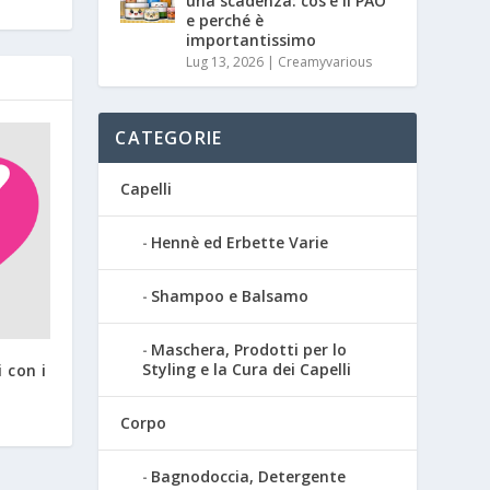
una scadenza: cos’è il PAO
e perché è
importantissimo
Lug 13, 2026
|
Creamyvarious
CATEGORIE
Capelli
Hennè ed Erbette Varie
Shampoo e Balsamo
Maschera, Prodotti per lo
Styling e la Cura dei Capelli
i con i
Corpo
Bagnodoccia, Detergente