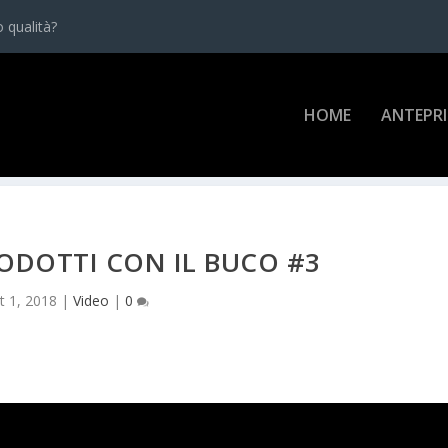
 qualità?
HOME
ANTEPR
PRODOTTI CON IL BUCO #3
t 1, 2018
|
Video
|
0