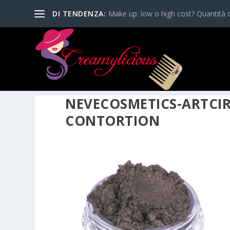
DI TENDENZA:
Make up: low o high cost? Quantità o
NEVECOSMETICS-ARTCI
CONTORTION