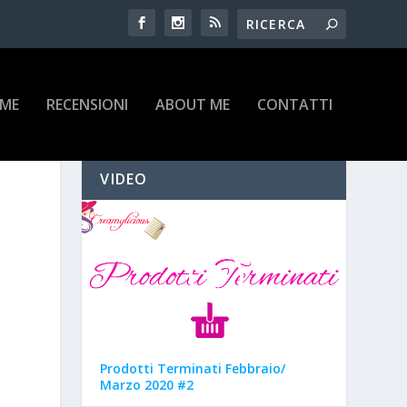
IME
RECENSIONI
ABOUT ME
CONTATTI
VIDEO
Prodotti Terminati Febbraio/
Marzo 2020 #2