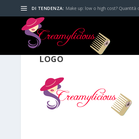
DI TENDENZA:
Make up: low o high cost? Quantità o
LOGO