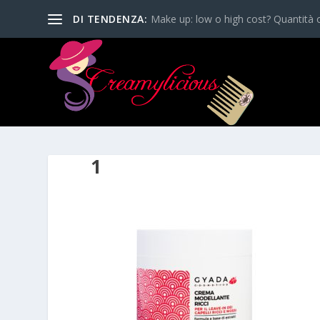
DI TENDENZA:
Make up: low o high cost? Quantità o
1