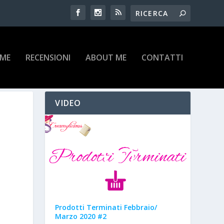
IME
RECENSIONI
ABOUT ME
CONTATTI
VIDEO
Prodotti Terminati Febbraio/
Marzo 2020 #2