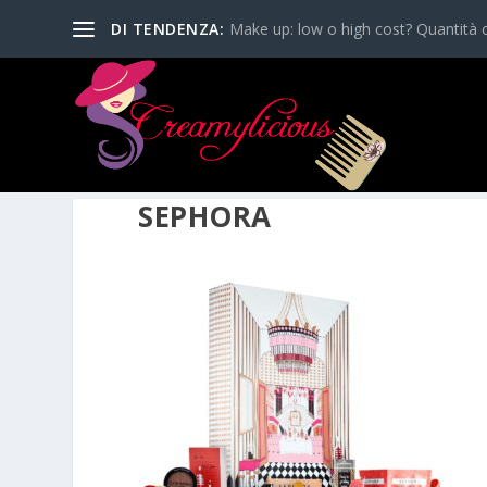
DI TENDENZA:
Make up: low o high cost? Quantità o
SEPHORA