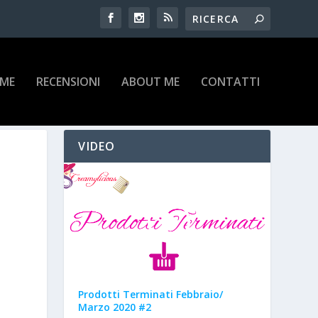
IME
RECENSIONI
ABOUT ME
CONTATTI
VIDEO
Prodotti Terminati Febbraio/
Marzo 2020 #2