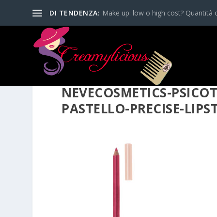
DI TENDENZA:
Make up: low o high cost? Quantità o
NEVECOSMETICS-PSICOT
PASTELLO-PRECISE-LIPS