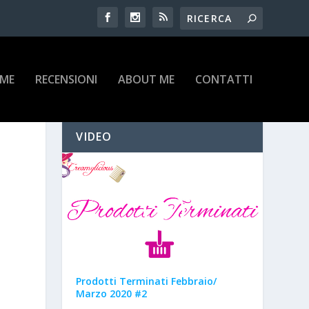
IME
RECENSIONI
ABOUT ME
CONTATTI
VIDEO
Prodotti Terminati Febbraio/
Marzo 2020 #2