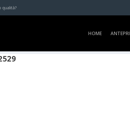
 qualità?
HOME
ANTEPR
2529