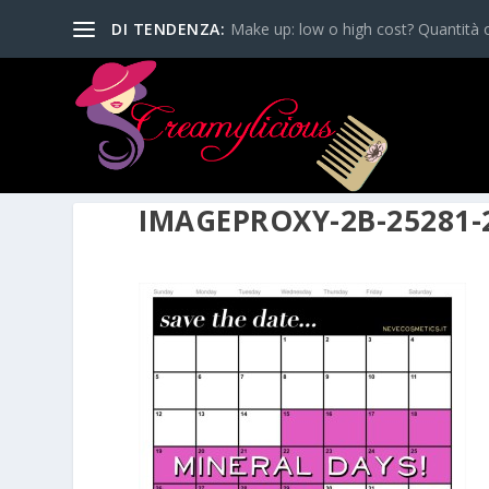
DI TENDENZA:
Make up: low o high cost? Quantità o
IMAGEPROXY-2B-25281-