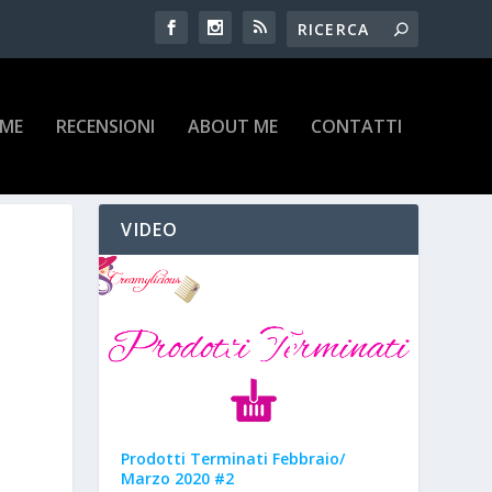
IME
RECENSIONI
ABOUT ME
CONTATTI
VIDEO
Prodotti Terminati Febbraio/
Marzo 2020 #2