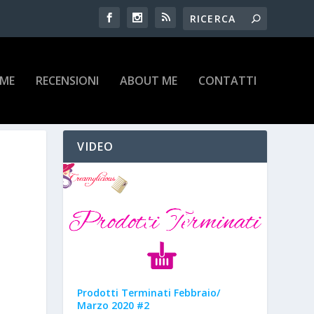
IME
RECENSIONI
ABOUT ME
CONTATTI
VIDEO
Prodotti Terminati Febbraio/
Marzo 2020 #2