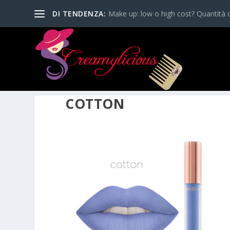
DI TENDENZA:
Make up: low o high cost? Quantità o
COTTON