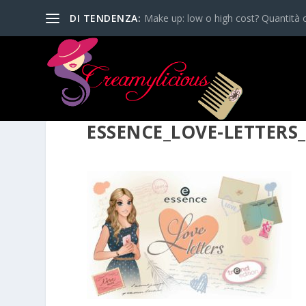
DI TENDENZA:
Make up: low o high cost? Quantità o
ESSENCE_LOVE-LETTERS