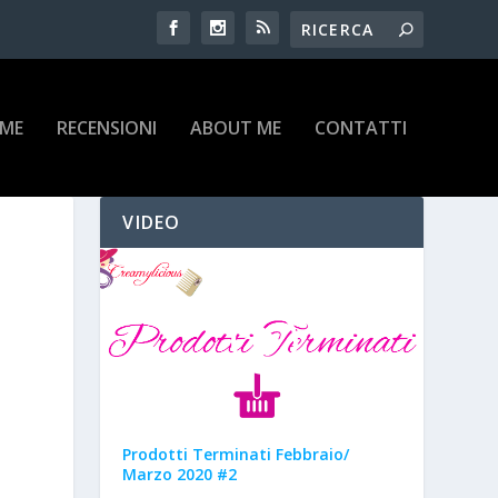
IME
RECENSIONI
ABOUT ME
CONTATTI
VIDEO
Prodotti Terminati Febbraio/
Marzo 2020 #2