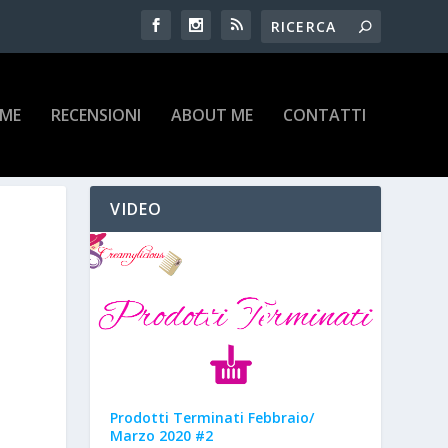
IME
RECENSIONI
ABOUT ME
CONTATTI
VIDEO
Prodotti Terminati Febbraio/
Marzo 2020 #2