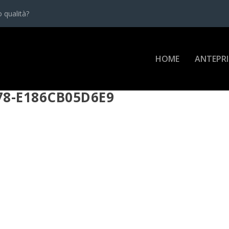
 qualità?
HOME
ANTEPR
78-E186CB05D6E9