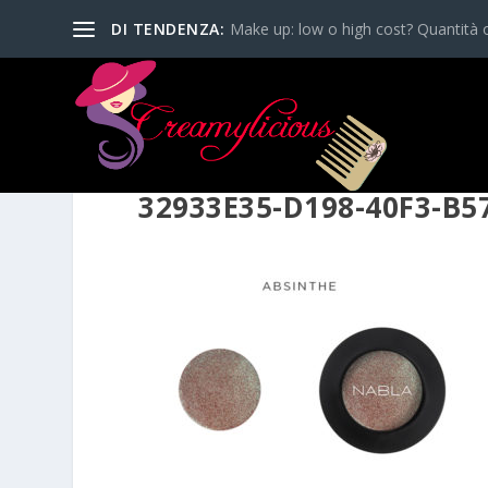
DI TENDENZA:
Make up: low o high cost? Quantità o
32933E35-D198-40F3-B5