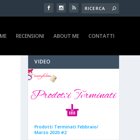
IME
RECENSIONI
ABOUT ME
CONTATTI
VIDEO
Prodotti Terminati Febbraio/
Marzo 2020 #2