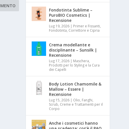
Fondotinta Sublime –
PuroBIO Cosmetics |
Recensione
Lug 19, 2026
|
Primer e Fissanti,
Fondotinta, Correttore e Cipria
Crema modellante e
disciplinante – Sunsilk |
Recensione
Lug 17, 2026
|
Maschera,
Prodotti per lo Styling e la Cura
dei Capelli
Body Lotion Chamomile &
Mallow – Essere |
Recensione
Lug 15, 2026
|
Olio, Fanghi,
Scrub, Creme e Trattamenti per il
Corpo
Anche i cosmetici hanno
una scadenza: cos’è il PAO