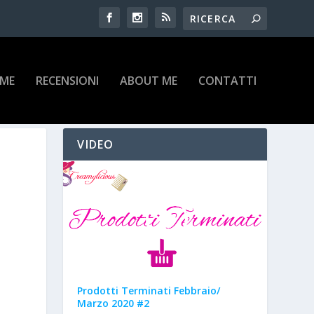
IME
RECENSIONI
ABOUT ME
CONTATTI
VIDEO
Prodotti Terminati Febbraio/
Marzo 2020 #2