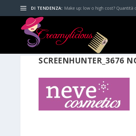
DI TENDENZA:
Make up: low o high cost? Quantità o
SCREENHUNTER_3676 NOV