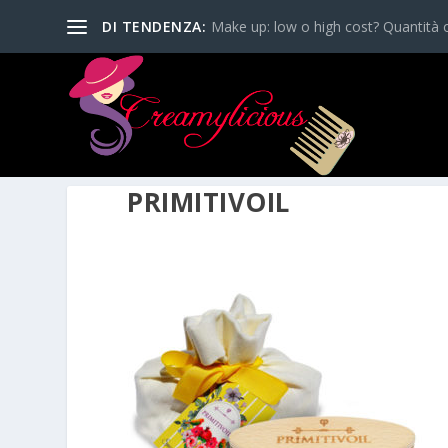
DI TENDENZA:
Make up: low o high cost? Quantità o
PRIMITIVOIL