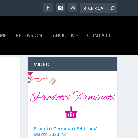
IME
RECENSIONI
ABOUT ME
CONTATTI
VIDEO
Prodotti Terminati Febbraio/
Marzo 2020 #2