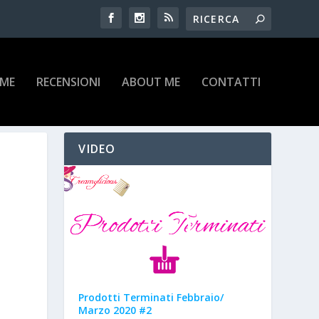
IME
RECENSIONI
ABOUT ME
CONTATTI
VIDEO
Prodotti Terminati Febbraio/
Marzo 2020 #2