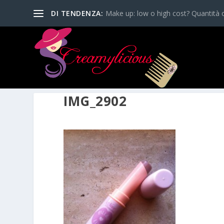
DI TENDENZA:
Make up: low o high cost? Quantità o
IMG_2902